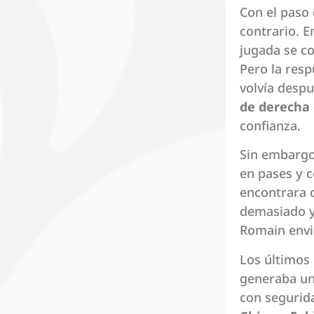
Con el paso
contrario. E
jugada se co
Pero la resp
volvía desp
de derecha 
confianza.
Sin embargo,
en pases y c
encontrara c
demasiado y 
Romain envia
Los últimos 
generaba un
con segurida