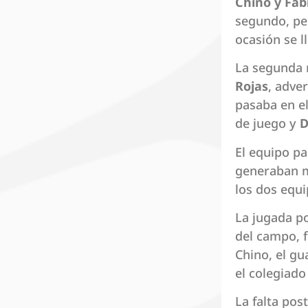
Chino y Fab
segundo, pe
ocasión se l
La segunda 
Rojas
, adver
pasaba en el
de juego y
D
El equipo pa
generaban m
los dos equi
La jugada p
del campo, f
Chino, el gu
el colegiad
La falta pos