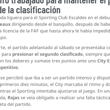
de la clasificación
da liguera para el Sporting Club Escaldes en el debut
teaux
dirigiendo desde el banquillo, después de hab
a licencia de la FAF que hasta ahora le había impedid
mpo.
rte, el partido adelantado al sábado se presentaba 
d para
presionar el segundo clasificado
, siempre qu
on los deberes y sumase tres puntos ante uno
City 
mpetitivo
.
e percibió que iba a ser un partido intenso y dispu
 primeros diez minutos, el City marcaba el ritmo y 
ntras el Sporting intentaba ajustarse al juego. En u
da,
Rojas
se veía obligado a realizar una falta táctica
eta del partido.