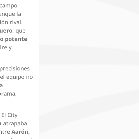
a campo
unque la
ón rival.
guero
, que
ro potente
ire y
precisiones
 el equipo no
ía
norama,
El City
a
atrapaba
entre
Aarón,