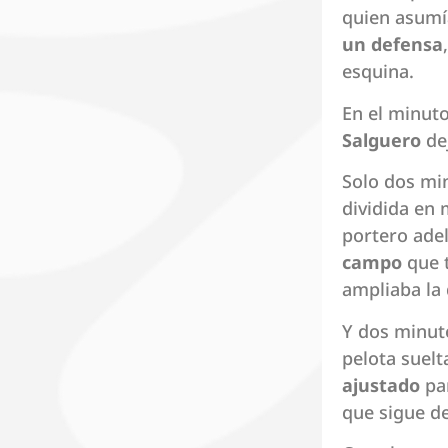
quien asumía
un defensa
esquina.
En el minut
Salguero
de
Solo dos mi
dividida en
portero ade
campo
que t
ampliaba la 
Y dos minuto
pelota suelt
ajustado
par
que sigue d