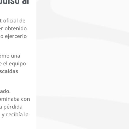
 oficial de
er obtenido
o ejercerlo
como una
e el equipo
Escaldas
tado.
dominaba con
na pérdida
 y recibía la