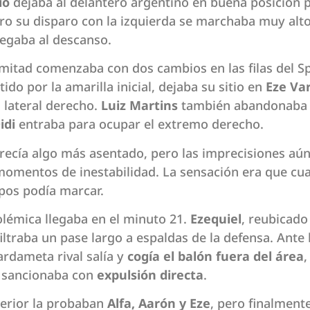
io
dejaba al delantero argentino en buena posición p
ro su disparo con la izquierda se marchaba muy alto
legaba al descanso.
mitad comenzaba con dos cambios en las filas del Sp
tido por la amarilla inicial, dejaba su sitio en
Eze Va
 lateral derecho.
Luiz Martins
también abandonaba 
idi
entraba para ocupar el extremo derecho.
recía algo más asentado, pero las imprecisiones aún
omentos de inestabilidad. La sensación era que cua
pos podía marcar.
olémica llegaba en el minuto 21.
Ezequiel
, reubicad
iltraba un pase largo a espaldas de la defensa. Ante 
ardameta rival salía y
cogía el balón fuera del área
,
o sancionaba con
expulsión directa
.
terior la probaban
Alfa, Aarón y Eze
, pero finalment