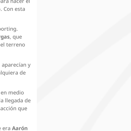
ara hacer el
. Con esta
orting.
rgas
, que
el terreno
 aparecían y
lquiera de
o en medio
la llegada de
 acción que
e era
Aarón