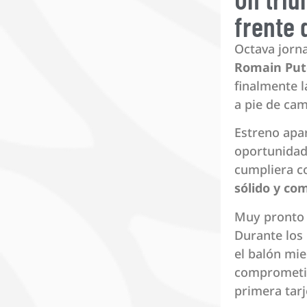
frente 
Octava jorna
Romain Pu
finalmente l
a pie de ca
Estreno apa
oportunida
cumpliera c
sólido y co
Muy pronto s
Durante los
el balón mie
comprometi
primera tarj