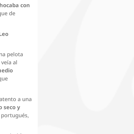
hocaba con
aque de
Leo
na pelota
veía al
medio
que
atento a una
o seco y
l portugués,