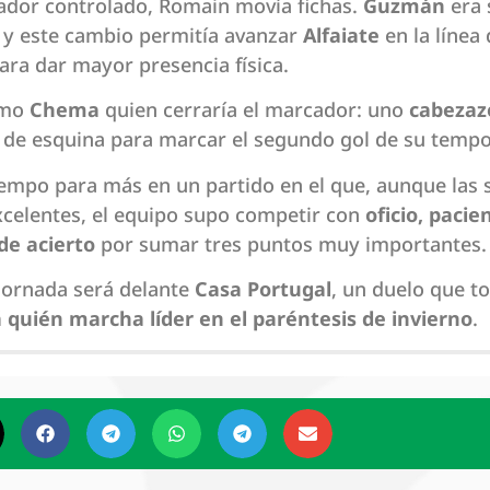
ador controlado, Romain movía fichas.
Guzmán
era 
, y este cambio permitía avanzar
Alfaiate
en la línea 
ra dar mayor presencia física.
smo
Chema
quien cerraría el marcador: uno
cabezaz
 de esquina para marcar el segundo gol de su temp
iempo para más en un partido en el que, aunque las 
xcelentes, el equipo supo competir con
oficio, pacie
e acierto
por sumar tres puntos muy importantes.
jornada será delante
Casa Portugal
, un duelo que t
á quién marcha líder en el paréntesis de invierno
.