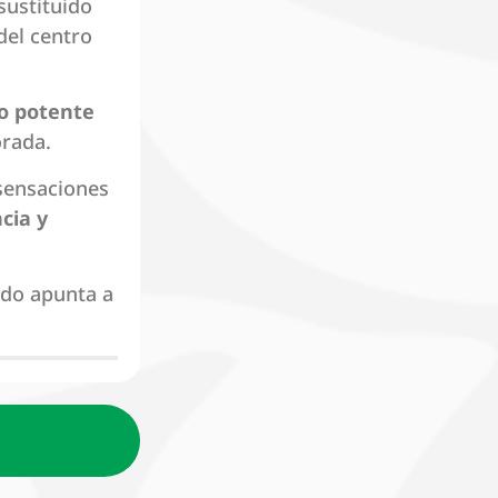
sustituido
del centro
o potente
orada.
sensaciones
ncia y
odo apunta a