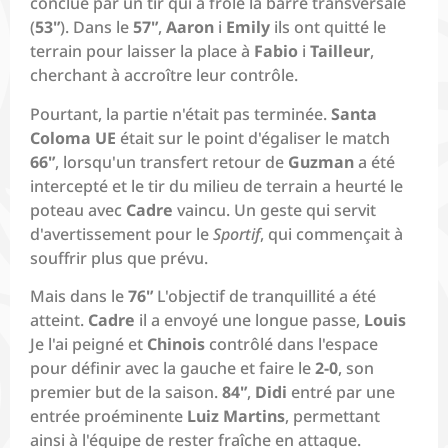
conclue par un tir qui a frôlé la barre transversale
(
53'’
). Dans le
57'’
,
Aaron
i
Emily
ils ont quitté le
terrain pour laisser la place à
Fabio
i
Tailleur
,
cherchant à accroître leur contrôle.
Pourtant, la partie n'était pas terminée.
Santa
Coloma UE
était sur le point d'égaliser le match
66'’
, lorsqu'un transfert retour de
Guzman
a été
intercepté et le tir du milieu de terrain a heurté le
poteau avec
Cadre
vaincu. Un geste qui servit
d'avertissement pour le
Sportif
, qui commençait à
souffrir plus que prévu.
Mais dans le
76'’
L'objectif de tranquillité a été
atteint.
Cadre
il a envoyé une longue passe,
Louis
Je l'ai peigné et
Chinois
contrôlé dans l'espace
pour définir avec la gauche et faire le
2-0
, son
premier but de la saison.
84'’
,
Didi
entré par une
entrée proéminente
Luiz Martins
, permettant
ainsi à l'équipe de rester fraîche en attaque.