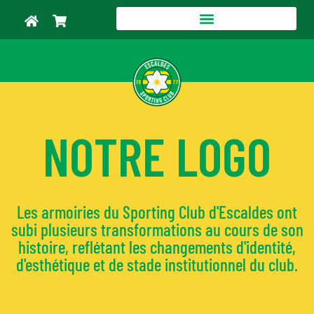
NOTRE LOGO
Les armoiries du Sporting Club d'Escaldes ont
subi plusieurs transformations au cours de son
histoire, reflétant les changements d'identité,
d'esthétique et de stade institutionnel du club.