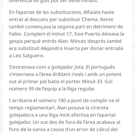
diferència de gols pot ser determinant.
En l’apartat de les substitucions, Alfaiate havia
entrat al descans per substituir Chema. Rente
també començava la segona part en detriment de
Fabio. Complert el minut 17, Xavi Puerto deixava la
gespa perquè entrés Alan. Minuts després també
era substituït Alejandro Huerta per donar entrada
a Leo Salguero.
S’estrenava com a golejador Jota. El portuguès
s’internava a l’àrea driblant rivals i amb un potent
xut al primer pal batia el porter. Minut 33. Gol
número 99 de l’equip a la lliga regular.
I arribaria el número 100 a punt de complir-se el
temps reglamentari. Alan posava la cirereta
golejadora a una lliga molt efectiva en l’apartat
golejador. Un xut des de fora de l’àrea acabava al
fons de la xarxa a causa d’un error de càlcul del