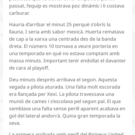
passat, l’equip es mostrava poc dinàmic i li costava
carburar.
Hauria d’arribar el minut 25 perquè s’obrís la
llauna. I seria amb sabor mexicà. Huerta rematava
de cap a la xarxa una centrada des de la banda
dreta. El número 10 tornava a veure porteria en
una temporada en què no estava comptant amb
massa minuts. Important tenir endollat el davanter
de cara al playoff.
Deu minuts després arribava el segon. Aquesta
vegada a pilota aturada. Una falta molt escorada
era llançada per Xexi. La pilota travessava una
munió de cames i s’escolava pel segon pal. El que
semblava una falta sense perill aparent acabava en
gol del lateral andorrà. Quina gran temporada la
seva.
La primera arribada amb perill del Pirineus United