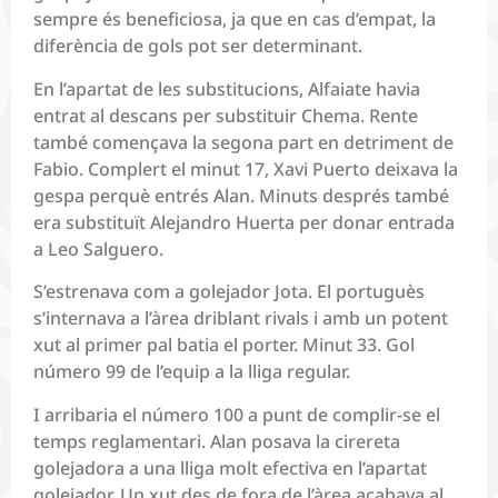
sempre és beneficiosa, ja que en cas d’empat, la
diferència de gols pot ser determinant.
En l’apartat de les substitucions, Alfaiate havia
entrat al descans per substituir Chema. Rente
també començava la segona part en detriment de
Fabio. Complert el minut 17, Xavi Puerto deixava la
gespa perquè entrés Alan. Minuts després també
era substituït Alejandro Huerta per donar entrada
a Leo Salguero.
S’estrenava com a golejador Jota. El portuguès
s’internava a l’àrea driblant rivals i amb un potent
xut al primer pal batia el porter. Minut 33. Gol
número 99 de l’equip a la lliga regular.
I arribaria el número 100 a punt de complir-se el
temps reglamentari. Alan posava la cirereta
golejadora a una lliga molt efectiva en l’apartat
golejador. Un xut des de fora de l’àrea acabava al