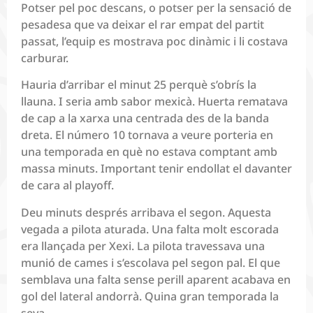
Potser pel poc descans, o potser per la sensació de
pesadesa que va deixar el rar empat del partit
passat, l’equip es mostrava poc dinàmic i li costava
carburar.
Hauria d’arribar el minut 25 perquè s’obrís la
llauna. I seria amb sabor mexicà. Huerta rematava
de cap a la xarxa una centrada des de la banda
dreta. El número 10 tornava a veure porteria en
una temporada en què no estava comptant amb
massa minuts. Important tenir endollat el davanter
de cara al playoff.
Deu minuts després arribava el segon. Aquesta
vegada a pilota aturada. Una falta molt escorada
era llançada per Xexi. La pilota travessava una
munió de cames i s’escolava pel segon pal. El que
semblava una falta sense perill aparent acabava en
gol del lateral andorrà. Quina gran temporada la
seva.